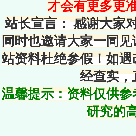
才会有更多更
站长宣言：
感谢大家对
同时也邀请大家一同见
站资料杜绝参假！如遇
经查实，
温馨提示：资料仅供参
研究的