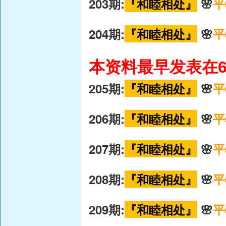
203期:
『和睦相处』
🌸
平
204期:
『和睦相处』
🌸
平
本资料最早发表在656
205期:
『和睦相处』
🌸
平
206期:
『和睦相处』
🌸
平
207期:
『和睦相处』
🌸
平
208期:
『和睦相处』
🌸
平
209期:
『和睦相处』
🌸
平