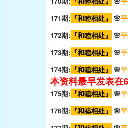
170期:
『和睦相处』
🌸
平
171期:
『和睦相处』
🌸
平
172期:
『和睦相处』
🌸
平
173期:
『和睦相处』
🌸
平
174期:
『和睦相处』
🌸
平
本资料最早发表在656
175期:
『和睦相处』
🌸
平
176期:
『和睦相处』
🌸
平
177期:
『和睦相处』
🌸
平