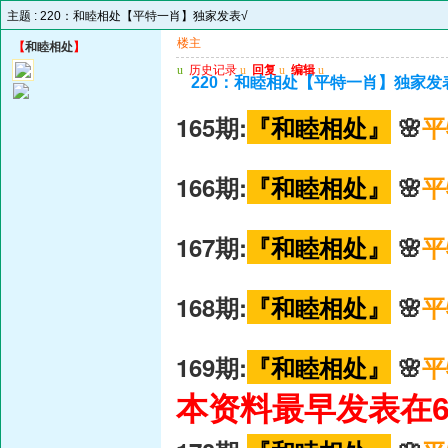
主题 :
220：和睦相处【平特一肖】独家发表√
楼主
【
和睦相处
】
u
历史记录
u
回复
u
编辑
u
220：和睦相处【平特一肖】独家发
165期:
『和睦相处』
🌸
平
166期:
『和睦相处』
🌸
平
167期:
『和睦相处』
🌸
平
168期:
『和睦相处』
🌸
平
169期:
『和睦相处』
🌸
平
本资料最早发表在656