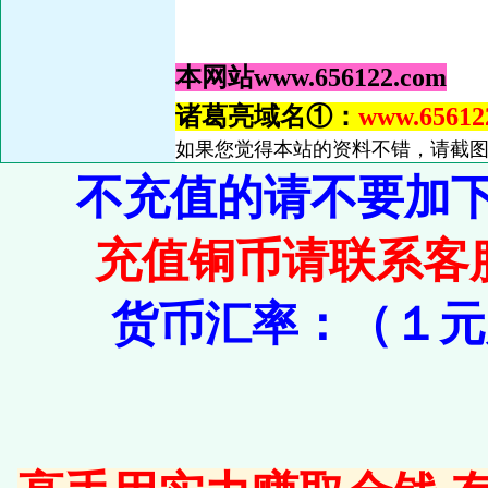
本网站www.656122.com
诸葛亮域名①：
www.65
如果您觉得本站的资料不错，请截图
不充值的请不要加
充值铜币请联系客
货币汇率：（１元