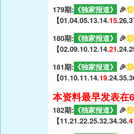
179期:
《独家报道》
🎉
⑩
【01.04.05.13.14.
15
.26.
180期:
《独家报道》
🎉
⑩
【02.09.10.12.14.
21
.24.
181期:
《独家报道》
🎉
⑩
【01.10.11.14.
19
.24.35.
本资料最早发表在656
182期:
《独家报道》
🎉
⑩
【11.21.22.25.32.34.36.
4