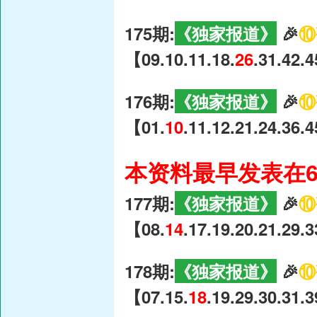
175期:
《独家报道》
🎉
⑩
【09.10.11.18.
26
.31.42.
176期:
《独家报道》
🎉
⑩
【01.
10
.11.12.21.24.36.
本资料最早发表在656
177期:
《独家报道》
🎉
⑩
【08.
14
.17.19.20.21.29.
178期:
《独家报道》
🎉
⑩
【07.15.
18
.19.29.30.31.