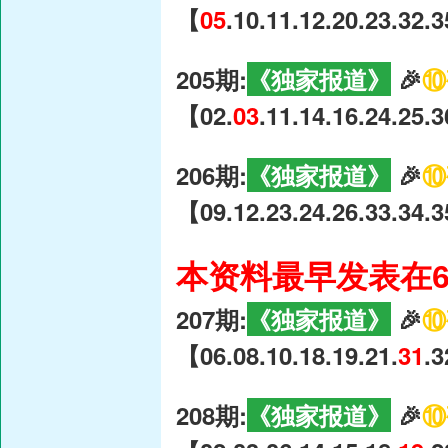
【
05
.10.11.12.20.23.32.
205期:
《独家报道》
🎉
⑩
【02.
03
.11.14.16.24.25.
206期:
《独家报道》
🎉
⑩
【09.12.23.24.26.33.34.3
本资料最早发表在656
207期:
《独家报道》
🎉
⑩
【06.08.10.18.19.21.
31
.
208期:
《独家报道》
🎉
⑩