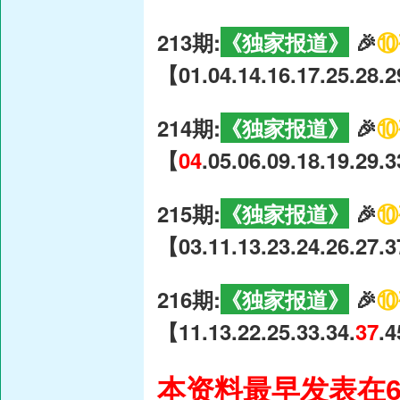
213期:
《独家报道》
🎉
⑩
【01.04.14.16.17.25.28.2
214期:
《独家报道》
🎉
⑩
【
04
.05.06.09.18.19.29.
215期:
《独家报道》
🎉
⑩
【03.11.13.23.24.26.27.
216期:
《独家报道》
🎉
⑩
【11.13.22.25.33.34.
37
.
本资料最早发表在656