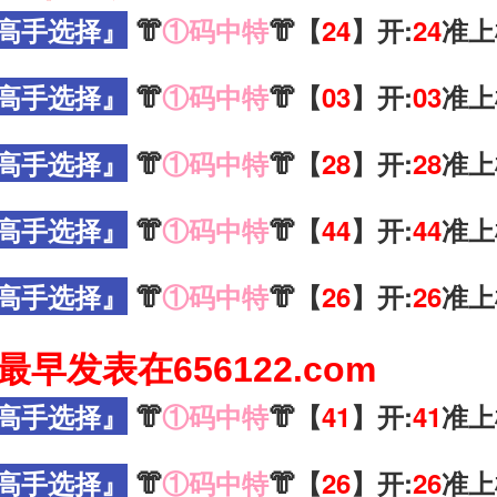
高手选择』
👘
①码中特
👘【
24
】开:
24
准上
高手选择』
👘
①码中特
👘【
03
】开:
03
准上
高手选择』
👘
①码中特
👘【
28
】开:
28
准上
高手选择』
👘
①码中特
👘【
44
】开:
44
准上
高手选择』
👘
①码中特
👘【
26
】开:
26
准上
早发表在656122.com
高手选择』
👘
①码中特
👘【
41
】开:
41
准上
高手选择』
👘
①码中特
👘【
26
】开:
26
准上