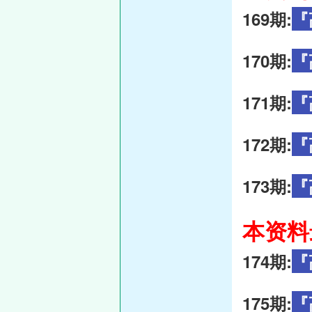
169期:
『
170期:
『
171期:
『
172期:
『
173期:
『
本资料最
174期:
『
175期:
『