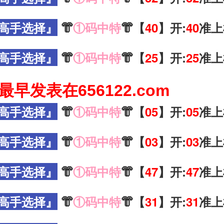
高手选择』
👘
①码中特
👘【
40
】开:
40
准上
高手选择』
👘
①码中特
👘【
25
】开:
25
准上
早发表在656122.com
高手选择』
👘
①码中特
👘【
05
】开:
05
准上
高手选择』
👘
①码中特
👘【
03
】开:
03
准上
高手选择』
👘
①码中特
👘【
47
】开:
47
准上
高手选择』
👘
①码中特
👘【
31
】开:
31
准上