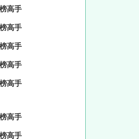
榜高手
榜高手
榜高手
榜高手
榜高手
榜高手
榜高手