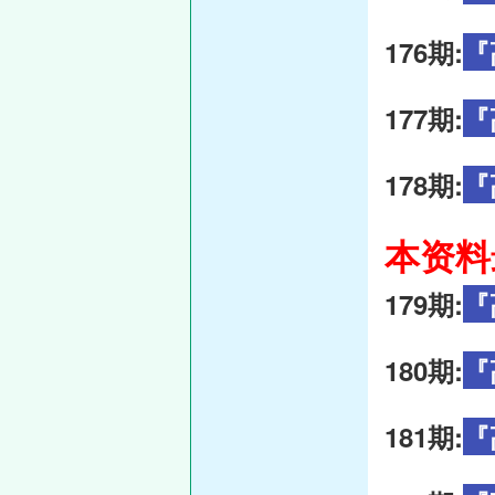
176期:
『
177期:
『
178期:
『
本资料最
179期:
『
180期:
『
181期:
『