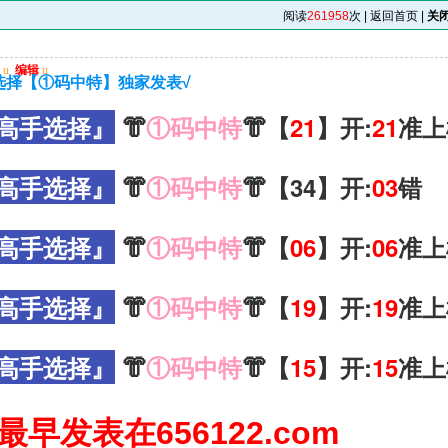
阅读
261958
次 |
返回首页
|
关
u
编辑
u
手选择【①码中特】独家发表√
高手选择』
👘
①码中特
👘【
21
】开:
21
准上
高手选择』
👘
①码中特
👘【34】开:
03
错
高手选择』
👘
①码中特
👘【
06
】开:
06
准上
高手选择』
👘
①码中特
👘【
19
】开:
19
准上
高手选择』
👘
①码中特
👘【
15
】开:
15
准上
早发表在656122.com