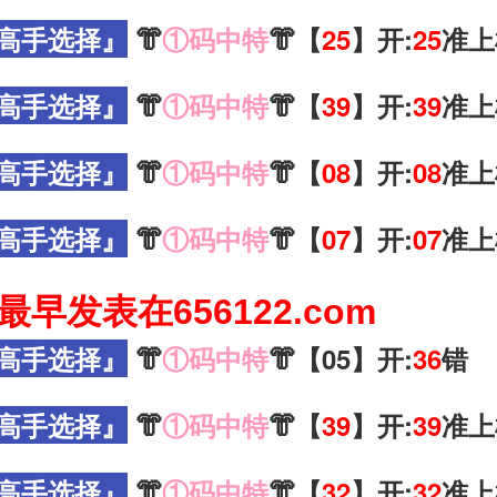
高手选择』
👘
①码中特
👘【
25
】开:
25
准上
高手选择』
👘
①码中特
👘【
39
】开:
39
准上
高手选择』
👘
①码中特
👘【
08
】开:
08
准上
高手选择』
👘
①码中特
👘【
07
】开:
07
准上
早发表在656122.com
高手选择』
👘
①码中特
👘【05】开:
36
错
高手选择』
👘
①码中特
👘【
39
】开:
39
准上
高手选择』
👘
①码中特
👘【
32
】开:
32
准上