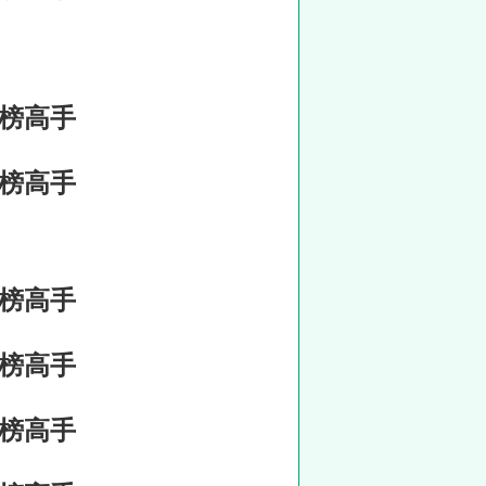
榜高手
榜高手
榜高手
榜高手
榜高手