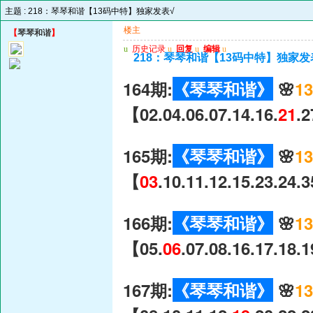
主题 :
218：琴琴和谐【13码中特】独家发表√
楼主
【
琴琴和谐
】
u
历史记录
u
回复
u
编辑
u
218：琴琴和谐【13码中特】独家发
164期:
《琴琴和谐》
🌸
1
【02.04.06.07.14.16.
21
.2
165期:
《琴琴和谐》
🌸
1
【
03
.10.11.12.15.23.24.
166期:
《琴琴和谐》
🌸
1
【05.
06
.07.08.16.17.18.
167期:
《琴琴和谐》
🌸
1