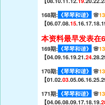
【08.10.11.12.
19
.20.22.
168期:
《琴琴和谐》
🌸
1
【06.07.08.
15
.16.17.18.
本资料最早发表在656
169期:
《琴琴和谐》
🌸
1
【04.09.16.19.21.
24
.28.
170期:
《琴琴和谐》
🌸
1
【01.02.
03
.05.06.16.25.
171期:
《琴琴和谐》
🌸
1
【04.06.08.09.17.18.19.
2