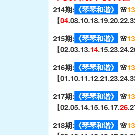
214期:
《琴琴和谐》
🌸
1
【
04
.08.10.18.19.20.22.
215期:
《琴琴和谐》
🌸
1
【02.03.13.
14
.15.23.24.
216期:
《琴琴和谐》
🌸
1
【01.10.11.12.21.23.24.3
217期:
《琴琴和谐》
🌸
1
【02.05.14.15.16.17.
26
.2
218期:
《琴琴和谐》
🌸
1