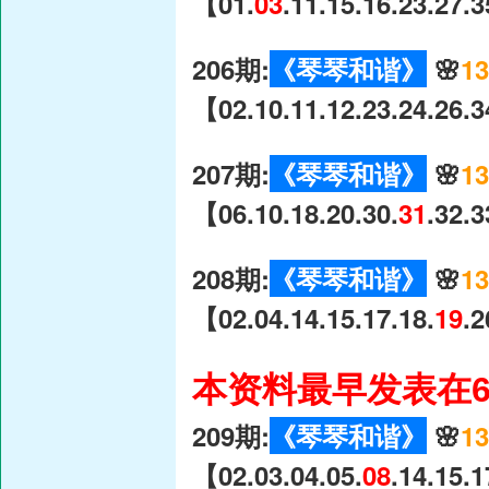
【01.
03
.11.15.16.23.27.
206期:
《琴琴和谐》
🌸
1
【02.10.11.12.23.24.26.3
207期:
《琴琴和谐》
🌸
1
【06.10.18.20.30.
31
.32.
208期:
《琴琴和谐》
🌸
1
【02.04.14.15.17.18.
19
.2
本资料最早发表在656
209期:
《琴琴和谐》
🌸
1
【02.03.04.05.
08
.14.15.