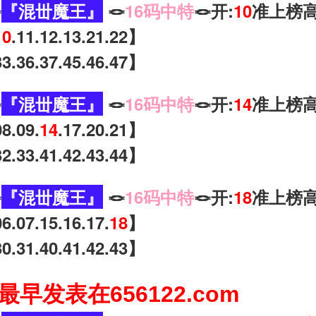

『混丗魔王』
🪢
16码中特
🪢开:
10
准上榜
10
.11.12.13.21.22】
3.36.37.45.46.47】

『混丗魔王』
🪢
16码中特
🪢开:
14
准上榜
8.09.
14
.17.20.21】
2.33.41.42.43.44】

『混丗魔王』
🪢
16码中特
🪢开:
18
准上榜
6.07.15.16.17.
18
】
0.31.40.41.42.43】
早发表在656122.com