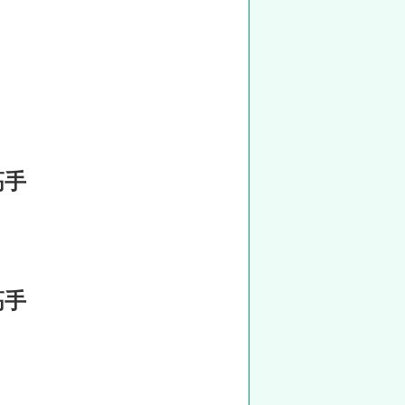
高手
高手