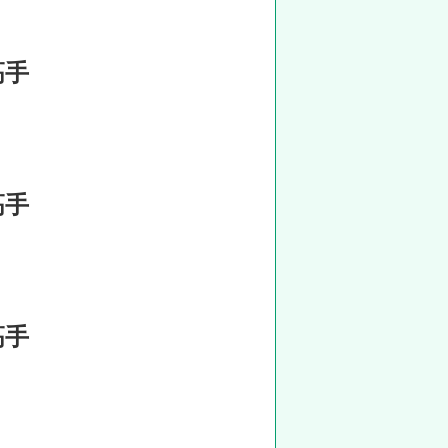
高手
高手
高手