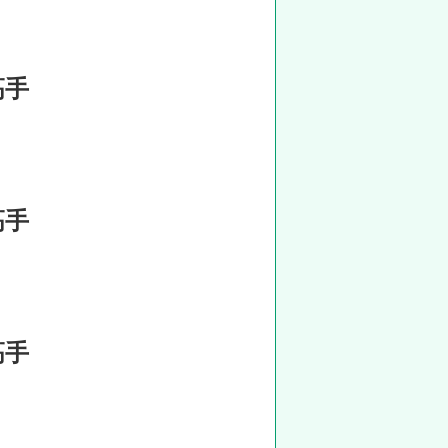
高手
高手
高手