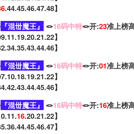
36
.44.45.46.47.48】

『混丗魔王』
🪢
16码中特
🪢开:
23
准上榜
9.11.19.20.21.22】
32.34.35.43.44.46】

『混丗魔王』
🪢
16码中特
🪢开:
01
准上榜
07.10.18.19.21.22】
4.42.43.44.45.46】

『混丗魔王』
🪢
16码中特
🪢开:
16
准上榜
0.11.
16
.20.21.22】
5.36.44.45.46.47】