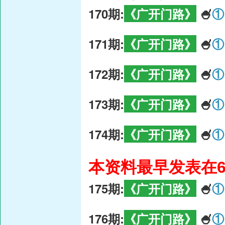
170期:
《广开门路》
🍧
①
171期:
《广开门路》
🍧
①
172期:
《广开门路》
🍧
①
173期:
《广开门路》
🍧
①
174期:
《广开门路》
🍧
①
本资料最早发表在656
175期:
《广开门路》
🍧
①
176期:
《广开门路》
🍧
①