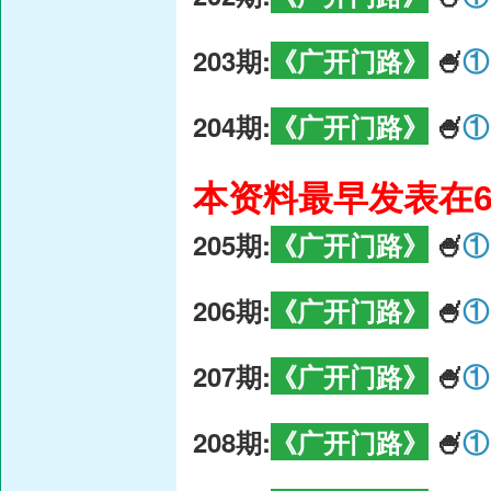
203期:
《广开门路》
🍧
①
204期:
《广开门路》
🍧
①
本资料最早发表在656
205期:
《广开门路》
🍧
①
206期:
《广开门路》
🍧
①
207期:
《广开门路》
🍧
①
208期:
《广开门路》
🍧
①