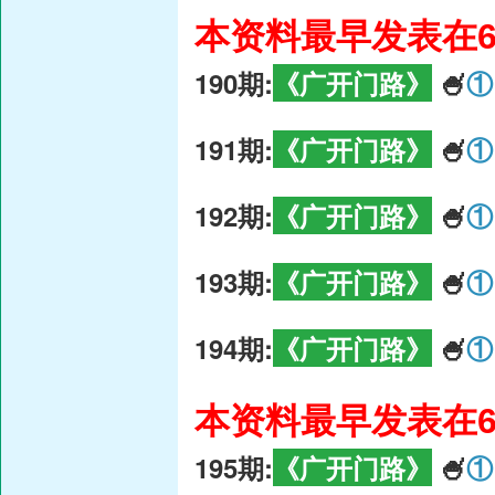
本资料最早发表在656
190期:
《广开门路》
🍧
①
191期:
《广开门路》
🍧
①
192期:
《广开门路》
🍧
①
193期:
《广开门路》
🍧
①
194期:
《广开门路》
🍧
①
本资料最早发表在656
195期:
《广开门路》
🍧
①